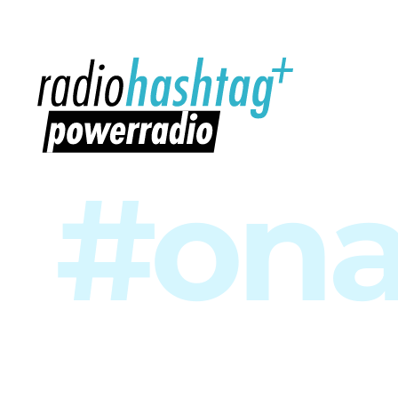
radiohashtag+ powerradio
#ona