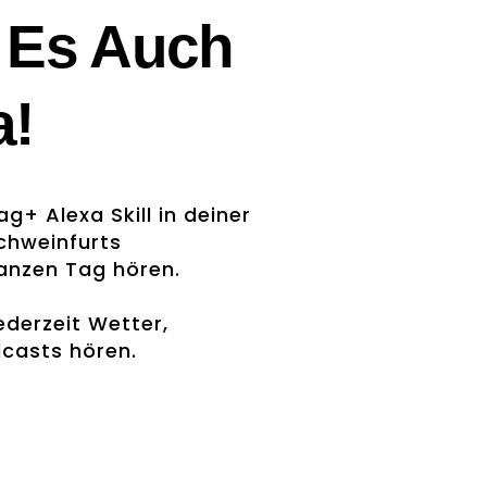
 Es Auch
a!
g+ Alexa Skill in deiner
chweinfurts
ganzen Tag hören.
ederzeit Wetter,
dcasts hören.