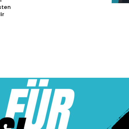
sten
ir